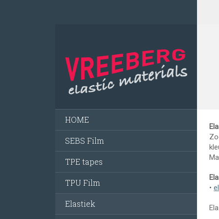
HOME
Ela
Zoe
SEBS Film
kle
Ma
TPE tapes
Ela
TPU Film
•
e
Elastiek
El