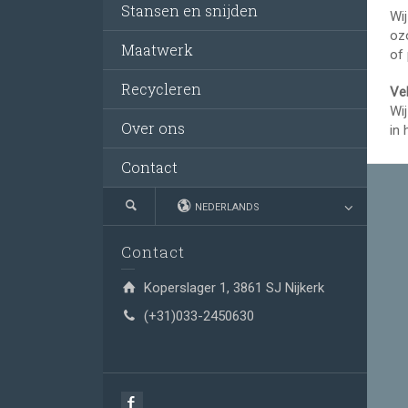
Stansen en snijden
Wij
oz
Maatwerk
of
Recycleren
Ve
Wij
Over ons
in 
Contact
NEDERLANDS
Contact
Koperslager 1, 3861 SJ Nijkerk
(+31)033-2450630