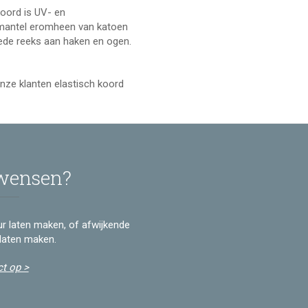
koord is UV- en
 mantel eromheen van katoen
rede reeks aan haken en ogen.
onze klanten elastisch koord
 wensen?
eur laten maken, of afwijkende
laten maken.
t op >