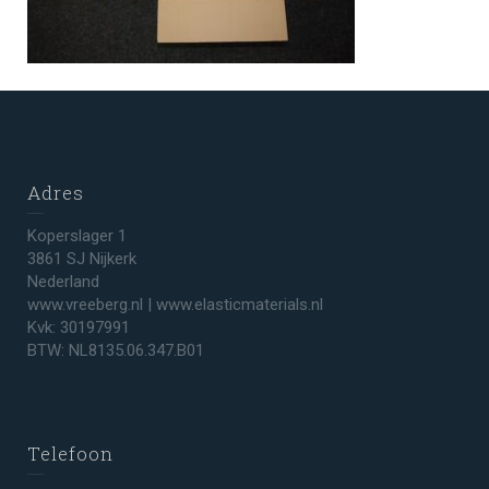
Adres
Koperslager 1
3861 SJ Nijkerk
Nederland
www.vreeberg.nl | www.elasticmaterials.nl
Kvk: 30197991
BTW: NL8135.06.347.B01
Telefoon