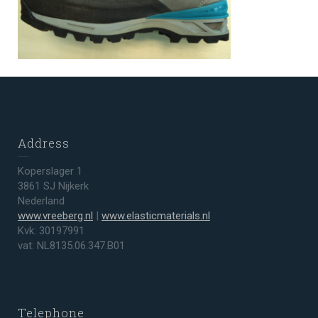
Address
Koperslager 1
3861 SJ Nijkerk
Nederland
www.vreeberg.nl
|
www.elasticmaterials.nl
Kvk: 30197991
vat: NL8135.06.347.B01
Telephone