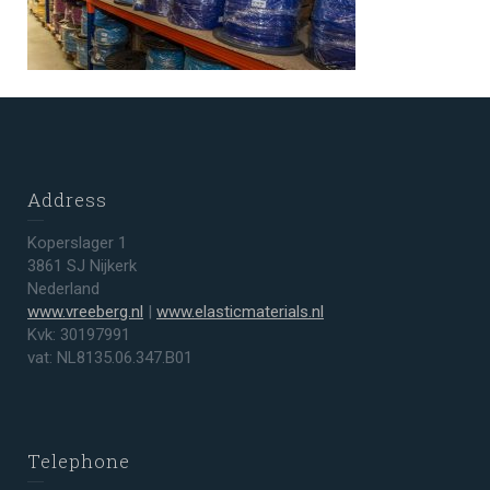
Address
Koperslager 1
3861 SJ Nijkerk
Nederland
www.vreeberg.nl
|
www.elasticmaterials.nl
Kvk: 30197991
vat: NL8135.06.347.B01
Telephone