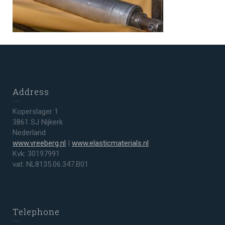
Address
Koperslager 1
3861 SJ Nijkerk
Nederland
www.vreeberg.nl
|
www.elasticmaterials.nl
Kvk: 30197991
vat: NL8135.06.347.B01
Telephone