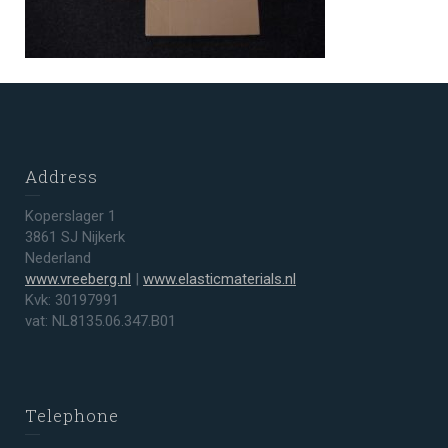
Address
Koperslager 1
3861 SJ Nijkerk
Nederland
www.vreeberg.nl
|
www.elasticmaterials.nl
Kvk: 30197991
vat: NL8135.06.347.B01
Telephone