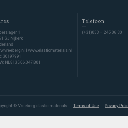
dres
Telefoon
perslager 1
(+31)033 – 245 06 30
61 SJ Nijkerk
derland
w.vreeberg.nl | www.elasticmaterials.nl
k: 30197991
W: NL8135.06.347.B01
pyright © Vreeberg elastic materials
Terms of Use
Privacy Poli