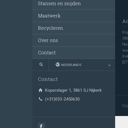
Stansen en snijden
Maatwerk
A
Recycleren
Ko
38
Over ons
Ne
ww
Contact
Kv
BT
NEDERLANDS
Contact
Koperslager 1, 3861 SJ Nijkerk
(+31)033-2450630
Co