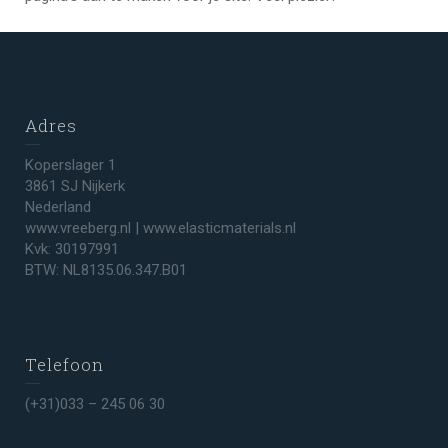
Adres
Koperslager 1
3861 SJ Nijkerk
Nederland
www.vreeberg.nl | www.elasticmaterials.nl
Kvk: 30197991
BTW: NL8135.06.347.B01
Telefoon
(+31)033 – 245 06 30