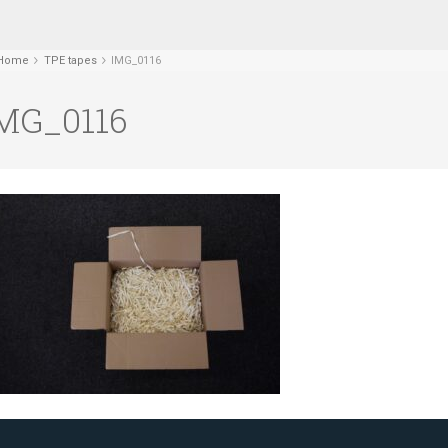
Home
TPE tapes
IMG_0116
MG_0116