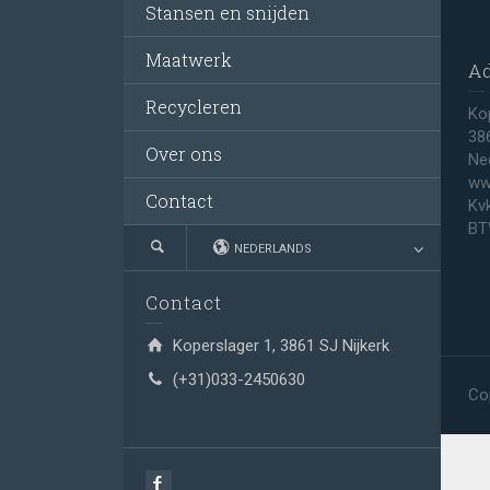
Stansen en snijden
Maatwerk
A
Recycleren
Ko
38
Over ons
Ne
ww
Contact
Kv
BT
NEDERLANDS
Contact
Koperslager 1, 3861 SJ Nijkerk
(+31)033-2450630
Co